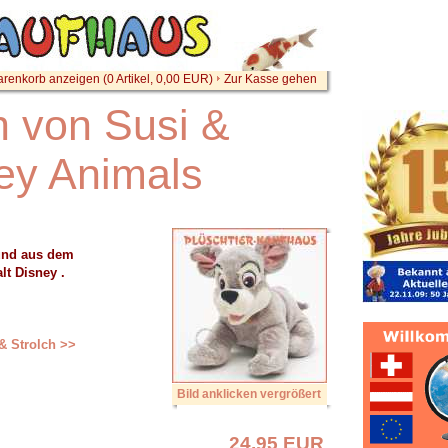
renkorb anzeigen (
0
Artikel,
0,00
EUR)
Zur Kasse gehen
h von Susi &
ney Animals
hund aus dem
lt Disney .
 & Strolch >>
Bild anklicken vergrößert
24,95 EUR