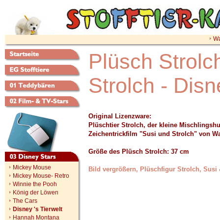
Wa
Plüsch Strolc
Strolch - Dis
Original Lizenzware:
Plüschtier Strolch, der kleine Mischlings
Zeichentrickfilm "Susi und Strolch" von Wa
Größe des Plüsch Strolch: 37 cm
Mickey Mouse
Bild vergrößern, Plüschfigur Strolch, Susi
Mickey Mouse- Retro
Winnie the Pooh
König der Löwen
The Cars
Disney 's Tierwelt
Hannah Montana