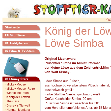
Wa
König der Löw
Löwe Simba
Original Lizenzware:
Plüschtier Simba im Miniaturformat,
der kleine Löwe aus dem Zeichentrickfilm
von Walt Disney .
Löwe Simba aus Plüsch,
Mickey Mouse
aus hochwertig verarbeitetem Plüschmaterial,
Mickey Mouse- Retro
kuschelweich gefüllt,
Winnie the Pooh
Farbe Stofftier Simba: goldbraun, weiß
König der Löwen
Größe Kuscheltier Simba: 20 cm
The Cars
Plüschtier Simba ist waschbar bis 30°
Disney 's Tierwelt
vom Hersteller empfohlenes Alter: ab 18 Mona
Hannah Montana