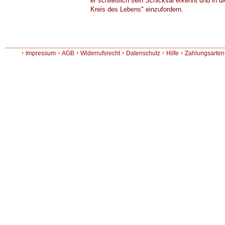
er schließlich sein Schicksal erkennt und in 
Kreis des Lebens" einzufordern.
Impressum
AGB
Widerrufsrecht
Datenschutz
Hilfe
Zahlungsarten