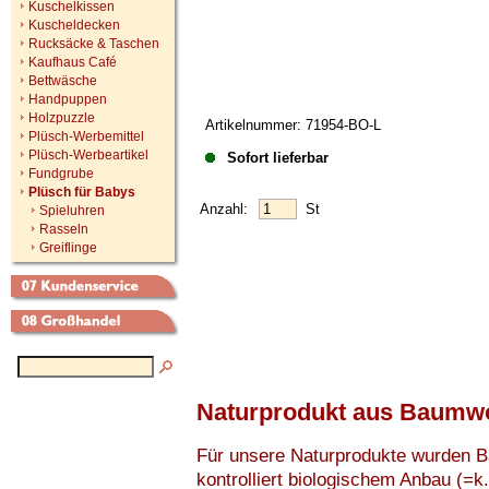
Kuschelkissen
Kuscheldecken
Rucksäcke & Taschen
Kaufhaus Café
Bettwäsche
Handpuppen
Holzpuzzle
Artikelnummer: 71954-BO-L
Plüsch-Werbemittel
Plüsch-Werbeartikel
Sofort lieferbar
Fundgrube
Plüsch für Babys
Anzahl:
St
Spieluhren
Rasseln
Greiflinge
Naturprodukt aus Baumwo
Für unsere Naturprodukte wurden B
kontrolliert biologischem Anbau (=k.