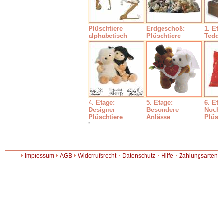
Plüschtiere
Erdgeschoß:
1. E
alphabetisch
Plüschtiere
Ted
4. Etage:
5. Etage:
6. E
Designer
Besondere
Noc
Plüschtiere
Anlässe
Plüs
Impressum
AGB
Widerrufsrecht
Datenschutz
Hilfe
Zahlungsarten