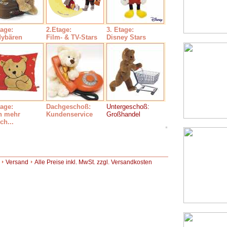
tage:
2.Etage:
3. Etage:
dybären
Film- & TV-Stars
Disney Stars
tage:
Dachgeschoß:
Untergeschoß:
h mehr
Kundenservice
Großhandel
ch...
Versand
Alle Preise inkl. MwSt. zzgl. Versandkosten