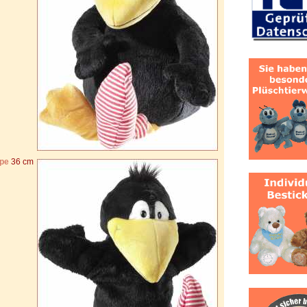
ppe
36 cm