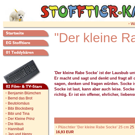
Wa
"Der kleine R
'Der kleine Rabe Socke' ist der Lausbub un
Er macht und sagt und denkt und fragt all
sagen, denken und fragen würden. Socke ist
Socke ist laut, kann aber auch leise. Sock
Benjamin Blümchen
richtig. Er ist ein offener, ehrlicher, lieb
Bernd das Brot
Beutolomäus
Bibi Blocksberg
Bibi und Tina
Der Kleine Prinz
Die Maus
Plüschtier 'Der kleine Rabe Socke' 25 cm
25 
Hanniball
16,93 EUR
Jan und Henry