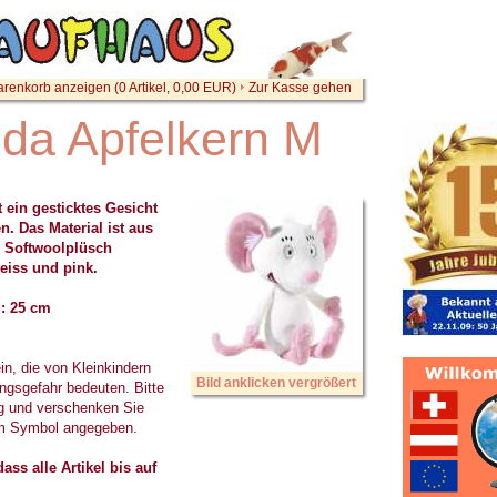
renkorb anzeigen (
0
Artikel,
0,00
EUR)
Zur Kasse gehen
ilda Apfelkern M
t ein gesticktes Gesicht
n. Das Material ist aus
m Softwoolplüsch
eiss und pink.
 : 25 cm
in, die von Kleinkindern
Bild anklicken vergrößert
ngsgefahr bedeuten. Bitte
g und verschenken Sie
dem Symbol angegeben.
ass alle Artikel bis auf