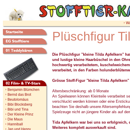
Wa
Plüschfigur T
Die Plüschfigur "kleine Tilda Apfelkern" ha
und lustige kleine Haarbüschel in den Ohre
hochwertig verarbeitetem, kuschelweiche
verarbeitet, in den Farben holunderblütenw
Grösse Stoff-Figur "kleine Tilda Apfelkern"
Benjamin Blümchen
Altersbeschränkung: ab 0 Monate
Bernd das Brot
An Spielwaren können Kleinteile verarbeitet se
Beutolomäus
verschluckt werden können oder eine Ersticku
Bibi Blocksberg
beachten Sie deshalb unsere Altersempfehlun
Bibi und Tina
Spielzeuge nicht an jüngere Kinder als auf 
Der Kleine Prinz
Die Maus
Tida Apfelkern war bei uns so erfolgreich, d
Hanniball
Weiteres komplett ausverkauft sind.
Jan und Henry