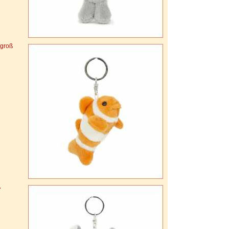
groß
ß