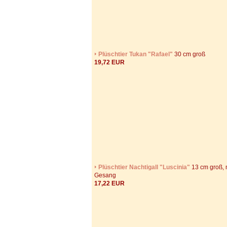
Plüschtier Tukan "Rafael"
30 cm groß
19,72 EUR
Plüschtier Nachtigall "Luscinia"
13 cm groß, 
Gesang
17,22 EUR