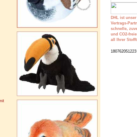
DHL ist unser
Vertrags-Partn
schnelle, zuv
und CO2-freie
all Ihrer Stoff
180762051223
mit