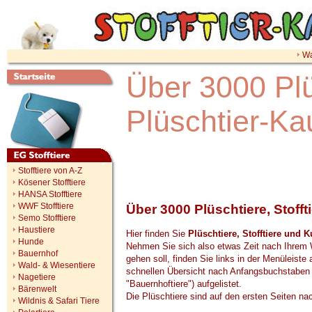
Wa
Über 3000 Plü
Plüschtier-Ka
Stofftiere von A-Z
Kösener Stofftiere
HANSA Stofftiere
WWF Stofftiere
Über 3000 Plüschtiere, Stofft
Semo Stofftiere
Haustiere
Hier finden Sie
Plüschtiere, Stofftiere und K
Hunde
Nehmen Sie sich also etwas Zeit nach Ihrem 
Bauernhof
gehen soll, finden Sie links in der Menüleiste a
Wald- & Wiesentiere
schnellen Übersicht nach Anfangsbuchstaben (
Nagetiere
"Bauernhoftiere") aufgelistet.
Bärenwelt
Die Plüschtiere sind auf den ersten Seiten nac
Wildnis & Safari Tiere