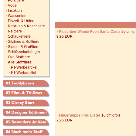
Polartiere
Vögel
Insekten
Wassertiere
Eiszeit- & Urtiere
Reptilien & Kriechtiere
Reittiere
Plüschtier Winnie Pooh Santa Claus
20 cm g
Schaukeltiere
9,95 EUR
Sitztiere & Rolltiere
Studio- & Großtiere
Schlüsselanhänger
Öko Stofftiere
Alle Stofftiere
PT-Werbeartikel
PT-Werbemittel
Fingerpuppe Frau Elster
10 cm groß
2,95 EUR