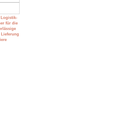
 Logistik-
er für die
erlässige
 Lieferung
tiere