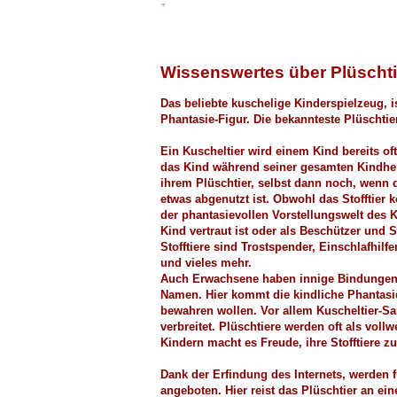
Wissenswertes über Plüschti
Das beliebte kuschelige Kinderspielzeug, i
Phantasie-Figur. Die bekannteste Plüschtier
Ein Kuscheltier wird einem Kind bereits oft
das Kind während seiner gesamten Kindhei
ihrem Plüschtier, selbst dann noch, wenn d
etwas abgenutzt ist. Obwohl das Stofftier k
der phantasievollen Vorstellungswelt des
Kind vertraut ist oder als Beschützer und 
Stofftiere sind Trostspender, Einschlafhilf
und vieles mehr.
Auch Erwachsene haben innige Bindungen 
Namen. Hier kommt die kindliche Phantasi
bewahren wollen. Vor allem Kuscheltier-S
verbreitet. Plüschtiere werden oft als voll
Kindern macht es Freude, ihre Stofftiere z
Dank der Erfindung des Internets, werden 
angeboten. Hier reist das Plüschtier an ei