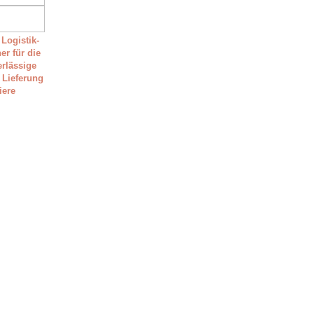
 Logistik-
er für die
erlässige
 Lieferung
tiere