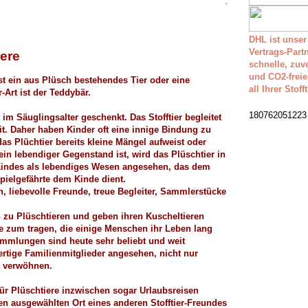
DHL ist unser
Vertrags-Partn
ere
schnelle, zuv
und CO2-freie
st ein aus Plüsch bestehendes Tier oder eine
all Ihrer Stoff
-Art ist der Teddybär.
180762051223
 im Säuglingsalter geschenkt. Das Stofftier begleitet
t. Daher haben Kinder oft eine innige Bindung zu
as Plüchtier bereits kleine Mängel aufweist oder
ein lebendiger Gegenstand ist, wird das Plüschtier in
 Kindes als lebendiges Wesen angesehen, das dem
Spielgefährte dem Kinde dient.
en, liebevolle Freunde, treue Begleiter, Sammlerstücke
zu Plüschtieren und geben ihren Kuscheltieren
e zum tragen, die einige Menschen ihr Leben lang
ammlungen sind heute sehr beliebt und weit
wertige Familienmitglieder angesehen, nicht nur
u verwöhnen.
für Plüschtiere inzwischen sogar Urlaubsreisen
nen ausgewählten Ort eines anderen Stofftier-Freundes