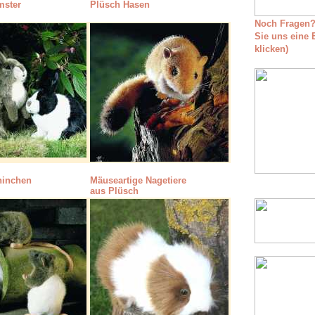
mster
Plüsch Hasen
Noch Fragen?
Sie uns eine E
klicken)
ninchen
Mäuseartige Nagetiere
aus Plüsch