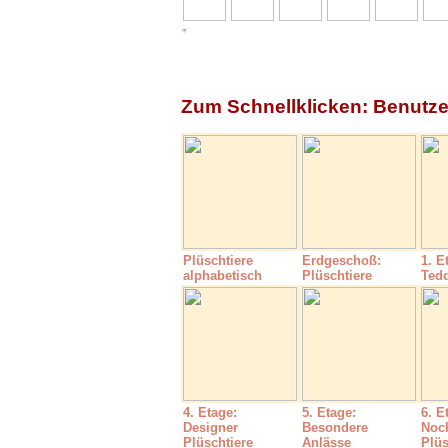
Zum Schnellklicken: Benutz
Plüschtiere
Erdgeschoß:
1. E
alphabetisch
Plüschtiere
Ted
4. Etage:
5. Etage:
6. E
Designer
Besondere
Noc
Plüschtiere
Anlässe
Plüs