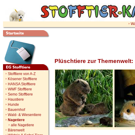
Wa
Plüschtiere zur Themenwelt:
Stofftiere von A-Z
Kösener Stofftiere
HANSA Stofftiere
WWF Stofftiere
Semo Stofftiere
Haustiere
Hunde
Bauernhof
Wald- & Wiesentiere
Nagetiere
alle Nagetiere
Bärenwelt