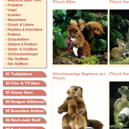
Wildnis & Safari Tiere
Plüsch Biber
Plüsch Ha
Polartiere
Vögel
Insekten
Wassertiere
Eiszeit- & Urtiere
Reptilien & Kriechtiere
Reittiere
Schaukeltiere
Sitztiere & Rolltiere
Studio- & Großtiere
Schlüsselanhänger
Öko Stofftiere
Alle Stofftiere
Hörnchenartige Nagetiere
aus
Plüsch Ka
Plüsch