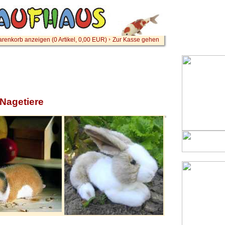
renkorb anzeigen (
0
Artikel,
0,00
EUR)
Zur Kasse gehen
 Nagetiere