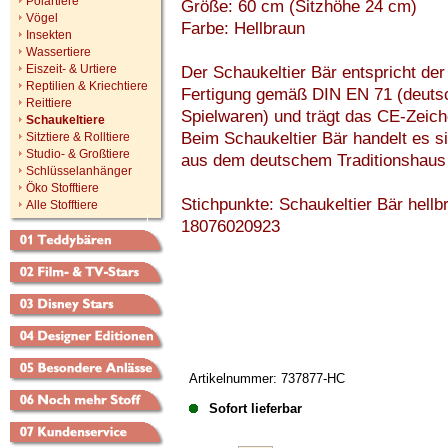
Polartiere
Größe: 60 cm (Sitzhöhe 24 cm)
Vögel
Farbe: Hellbraun
Insekten
Wassertiere
Eiszeit- & Urtiere
Der Schaukeltier Bär entspricht d
Reptilien & Kriechtiere
Fertigung gemäß DIN EN 71 (deutsc
Reittiere
Spielwaren) und trägt das CE-Zeich
Schaukeltiere
Beim Schaukeltier Bär handelt es s
Sitztiere & Rolltiere
Studio- & Großtiere
aus dem deutschem Traditionsha
Schlüsselanhänger
Öko Stofftiere
Stichpunkte: Schaukeltier Bär hellb
Alle Stofftiere
18076020923
Artikelnummer: 737877-HC
Sofort lieferbar