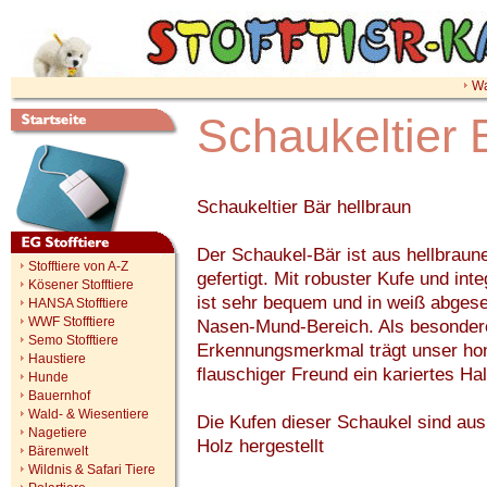
Wa
Schaukeltier 
Schaukeltier Bär hellbraun
Der Schaukel-Bär ist aus hellbrau
Stofftiere von A-Z
gefertigt. Mit robuster Kufe und int
Kösener Stofftiere
ist sehr bequem und in weiß abgese
HANSA Stofftiere
WWF Stofftiere
Nasen-Mund-Bereich. Als besonder
Semo Stofftiere
Erkennungsmerkmal trägt unser hon
Haustiere
flauschiger Freund ein kariertes Ha
Hunde
Bauernhof
Wald- & Wiesentiere
Die Kufen dieser Schaukel sind aus
Nagetiere
Holz hergestellt
Bärenwelt
Wildnis & Safari Tiere