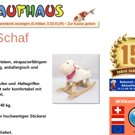
renkorb anzeigen (
0
Artikel,
0,00
EUR)
Zur Kasse gehen
Schaf
itetem, strapazierfähigem
, antiallergisch und
fen und -Haltegriffen
st sehr komfortabel mit
t.
 40 kg.
er hochwertigen Stickerei
iefert.