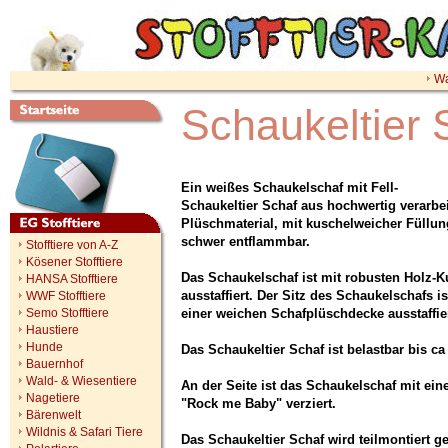
Wa
Schaukeltier 
Ein weißes Schaukelschaf mit Fell-
Schaukeltier Schaf aus hochwertig verarbe
Plüschmaterial, mit kuschelweicher Füllung
schwer entflammbar.
Stofftiere von A-Z
Kösener Stofftiere
Das Schaukelschaf ist mit robusten Holz-Ku
HANSA Stofftiere
ausstaffiert. Der Sitz des Schaukelschafs i
WWF Stofftiere
Semo Stofftiere
einer weichen Schafplüschdecke ausstaffier
Haustiere
Hunde
Das Schaukeltier Schaf ist belastbar bis ca
Bauernhof
Wald- & Wiesentiere
An der Seite ist das Schaukelschaf mit ein
Nagetiere
"Rock me Baby" verziert.
Bärenwelt
Wildnis & Safari Tiere
Das Schaukeltier Schaf wird teilmontiert gel