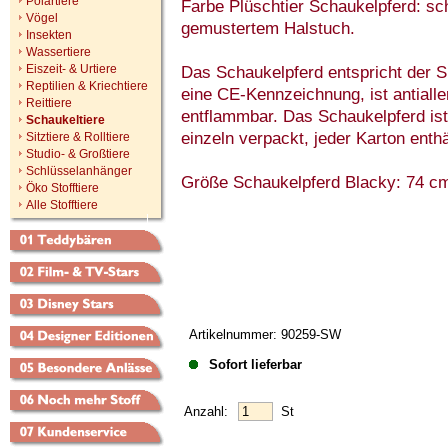
Polartiere
Farbe Plüschtier Schaukelpferd: sch
Vögel
gemustertem Halstuch.
Insekten
Wassertiere
Eiszeit- & Urtiere
Das Schaukelpferd entspricht der S
Reptilien & Kriechtiere
eine CE-Kennzeichnung, ist antiall
Reittiere
entflammbar. Das Schaukelpferd ist
Schaukeltiere
einzeln verpackt, jeder Karton enthä
Sitztiere & Rolltiere
Studio- & Großtiere
Schlüsselanhänger
Größe Schaukelpferd Blacky: 74 cm
Öko Stofftiere
Alle Stofftiere
Artikelnummer: 90259-SW
Sofort lieferbar
Anzahl:
St