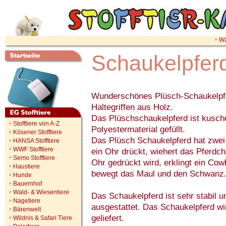
Wa
Schaukelpfer
Wunderschönes Plüsch-Schaukelpfe
Haltegriffen aus Holz.
Das Plüschschaukelpferd ist kusch
Stofftiere von A-Z
Polyestermaterial gefüllt.
Kösener Stofftiere
Das Plüsch Schaukelpferd hat zwe
HANSA Stofftiere
WWF Stofftiere
ein Ohr drückt, wiehert das Pferd
Semo Stofftiere
Ohr gedrückt wird, erklingt ein Co
Haustiere
bewegt das Maul und den Schwanz
Hunde
Bauernhof
Wald- & Wiesentiere
Das Schaukelpferd ist sehr stabil u
Nagetiere
ausgestattet. Das Schaukelpferd wir
Bärenwelt
geliefert.
Wildnis & Safari Tiere