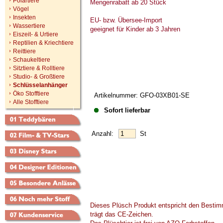
Polartiere
Mengenrabatt ab 20 Stück
Vögel
Insekten
EU- bzw. Übersee-Import
Wassertiere
geeignet für Kinder ab 3 Jahren
Eiszeit- & Urtiere
Reptilien & Kriechtiere
Reittiere
Schaukeltiere
Sitztiere & Rolltiere
Studio- & Großtiere
Schlüsselanhänger
Öko Stofftiere
Artikelnummer: GFO-03XB01-SE
Alle Stofftiere
Sofort lieferbar
Anzahl:
St
Dieses Plüsch Produkt entspricht den Bestim
trägt das CE-Zeichen.