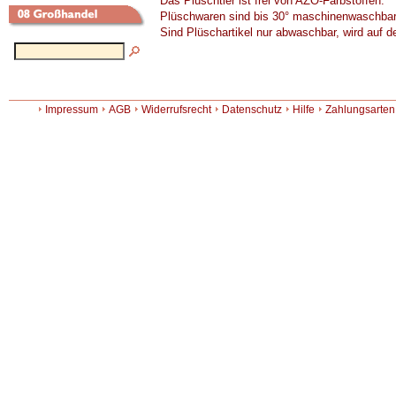
Das Plüschtier ist frei von AZO-Farbstoffen.
Plüschwaren sind bis 30° maschinenwaschbar
Sind Plüschartikel nur abwaschbar, wird auf d
Impressum
AGB
Widerrufsrecht
Datenschutz
Hilfe
Zahlungsarten