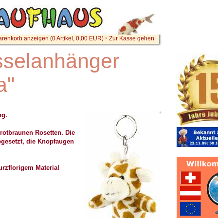
renkorb anzeigen (
0
Artikel,
0,00
EUR)
Zur Kasse gehen
sselanhänger
a"
ng.
 rotbraunen Rosetten. Die
bgesetzt, die Knopfaugen
kurzflorigem Material