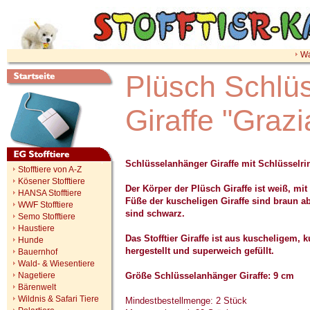
Wa
Plüsch Schlü
Giraffe "Grazi
Schlüsselanhänger Giraffe mit Schlüsselri
Stofftiere von A-Z
Kösener Stofftiere
Der Körper der Plüsch Giraffe ist weiß, mit
HANSA Stofftiere
Füße der kuscheligen Giraffe sind braun a
WWF Stofftiere
sind schwarz.
Semo Stofftiere
Haustiere
Das Stofftier Giraffe ist aus kuscheligem, 
Hunde
hergestellt und superweich gefüllt.
Bauernhof
Wald- & Wiesentiere
Nagetiere
Größe Schlüsselanhänger Giraffe: 9 cm
Bärenwelt
Wildnis & Safari Tiere
Mindestbestellmenge: 2 Stück