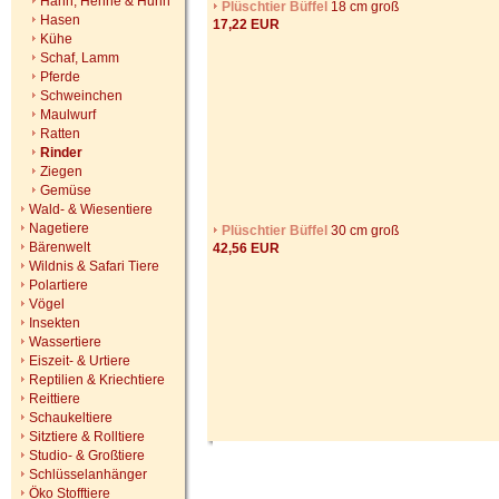
Hahn, Henne & Huhn
Plüschtier Büffel
18 cm groß
Hasen
17,22 EUR
Kühe
Schaf, Lamm
Pferde
Schweinchen
Maulwurf
Ratten
Rinder
Ziegen
Gemüse
Wald- & Wiesentiere
Nagetiere
Plüschtier Büffel
30 cm groß
Bärenwelt
42,56 EUR
Wildnis & Safari Tiere
Polartiere
Vögel
Insekten
Wassertiere
Eiszeit- & Urtiere
Reptilien & Kriechtiere
Reittiere
Schaukeltiere
Sitztiere & Rolltiere
Studio- & Großtiere
Schlüsselanhänger
Öko Stofftiere