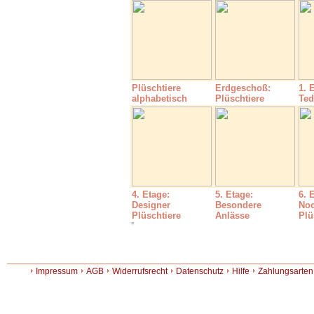
Plüschtiere
Erdgeschoß:
1. 
alphabetisch
Plüschtiere
Ted
4. Etage:
5. Etage:
6. 
Designer
Besondere
No
Plüschtiere
Anlässe
Plü
Impressum
AGB
Widerrufsrecht
Datenschutz
Hilfe
Zahlungsarten