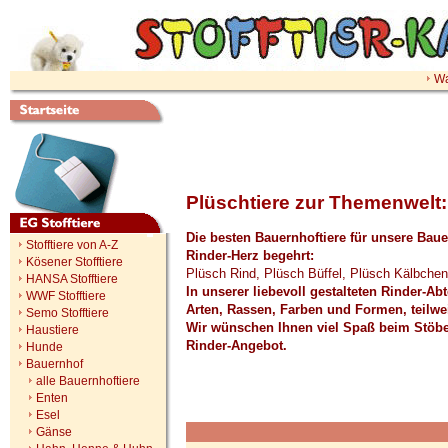
Wa
Plüschtiere zur Themenwelt:
Die besten Bauernhoftiere für unsere Bauer
Stofftiere von A-Z
Rinder-Herz begehrt:
Kösener Stofftiere
Plüsch Rind, Plüsch Büffel, Plüsch Kälbchen
HANSA Stofftiere
In unserer liebevoll gestalteten Rinder-Ab
WWF Stofftiere
Arten, Rassen, Farben und Formen, teilwei
Semo Stofftiere
Wir wünschen Ihnen viel Spaß beim Stöbe
Haustiere
Rinder-Angebot.
Hunde
Bauernhof
alle Bauernhoftiere
Enten
Esel
Gänse