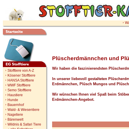
Wa
Plüscherdmännchen und Pl
Wir haben die faszinierendsten Plüscherd
Stofftiere von A-Z
Kösener Stofftiere
In unserer liebevoll gestalteten Plüscher
HANSA Stofftiere
Erdmännchen, Plüsch Mungos und Plüsch Ma
WWF Stofftiere
Semo Stofftiere
Wir wünschen Ihnen viel Spaß beim Stöber
Haustiere
Erdmännchen-Angebot.
Hunde
Bauernhof
Wald- & Wiesentiere
Nagetiere
Bärenwelt
Wildnis & Safari Tiere