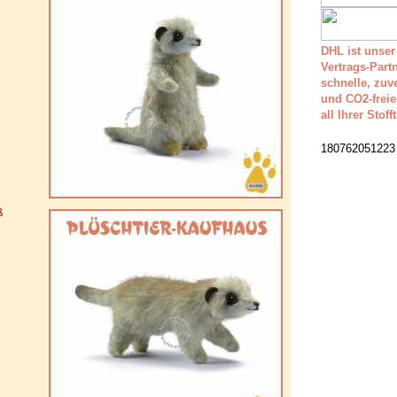
DHL ist unser
Vertrags-Partn
schnelle, zuv
und CO2-freie
all Ihrer Stoff
180762051223
ß