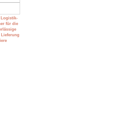
 Logistik-
er für die
erlässige
 Lieferung
tiere