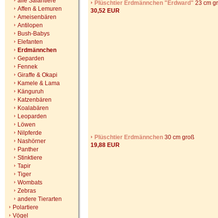
alle Safaritiere
Plüschtier Erdmännchen "Erdward"
23 cm g
Affen & Lemuren
30,52 EUR
Ameisenbären
Antilopen
Bush-Babys
Elefanten
Erdmännchen
Geparden
Fennek
Giraffe & Okapi
Kamele & Lama
Känguruh
Katzenbären
Koalabären
Leoparden
Löwen
Nilpferde
Plüschtier Erdmännchen
30 cm groß
Nashörner
19,88 EUR
Panther
Stinktiere
Tapir
Tiger
Wombats
Zebras
andere Tierarten
Polartiere
Vögel